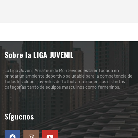
Sobre la LIGA JUVENIL
La Liga Juvenil Amateur de Montevideo está enfocada en
brindar un ambiente deportivo saludable para la competencia de
todos los clubes juveniles de fútbol amateur en sus distintas
categorías tanto de equipos masculinos como femeninos.
Síguenos