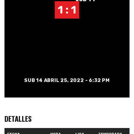
1 : 1
SUB 14 ABRIL 25, 2022 - 6:32 PM
DETALLES