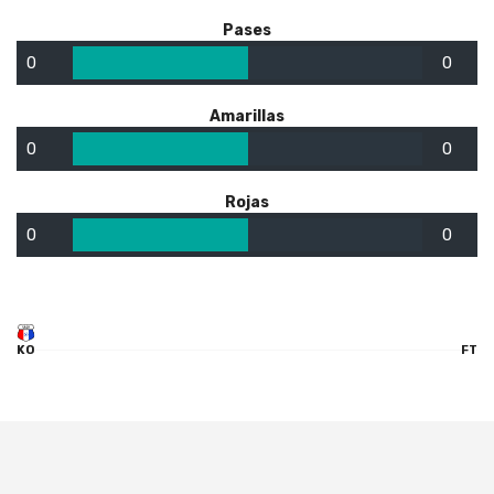
Pases
0
0
Amarillas
0
0
Rojas
0
0
KO
FT