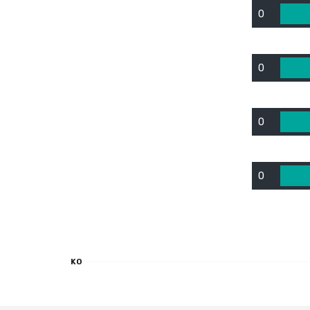
0
0
0
0
KO