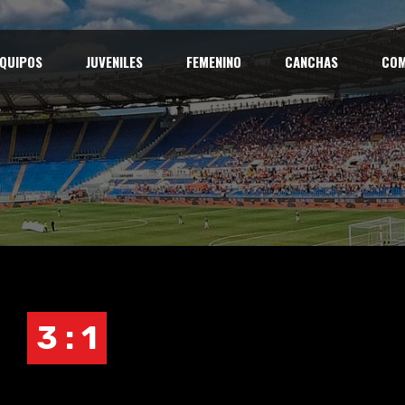
QUIPOS
JUVENILES
FEMENINO
CANCHAS
COM
3 : 1