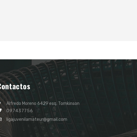
Contactos
Alfredo Moreno 6429 esq. Tomkinson
097437756
ligajuvenilamateur@gmail.com