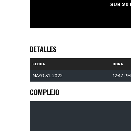
SUB 20 
DETALLES
FECHA
HORA
MAYO 31, 2022
12:47 PM
COMPLEJO