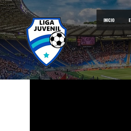
INICIO
E