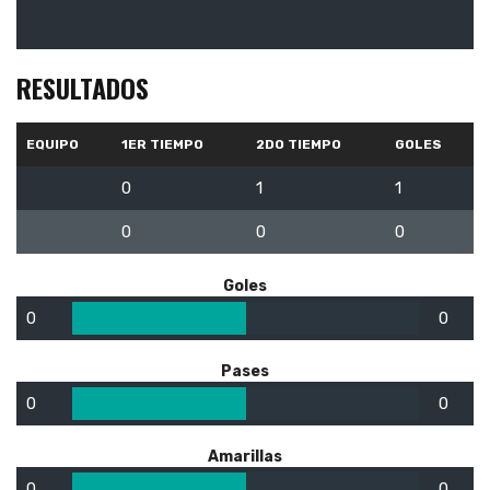
RESULTADOS
EQUIPO
1ER TIEMPO
2DO TIEMPO
GOLES
0
1
1
0
0
0
Goles
0
0
Pases
0
0
Amarillas
0
0