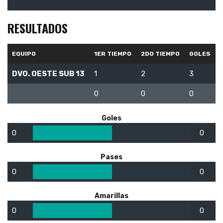
RESULTADOS
EQUIPO
1ER TIEMPO
2DO TIEMPO
GOLES
DVO. OESTE SUB 13
1
2
3
0
0
0
Goles
0
0
Pases
0
0
Amarillas
0
0