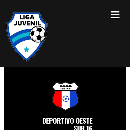
DEPORTIVO OESTE
SUB 16