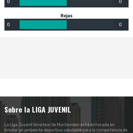
0
0
Rojas
0
0
Sobre la LIGA JUVENIL
La Liga Juvenil Amateur de Montevideo está enfocada en
brindar un ambiente deportivo saludable para la competencia de