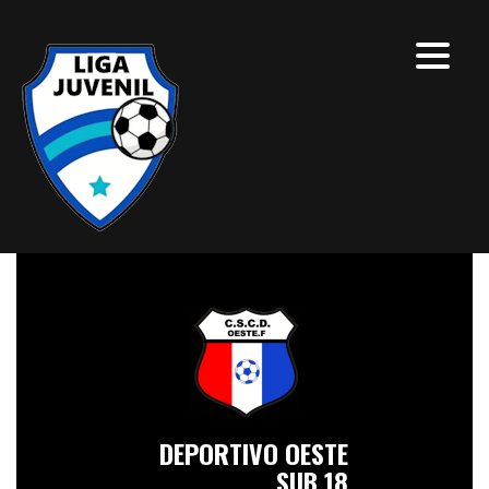
DEPORTIVO OESTE
SUB 18