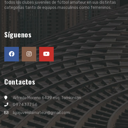
todos los clubes juveniles de fútbol amateur en sus distintas
categorías tanto de equipos masculinos como femeninos.
Síguenos
Contactos
Alfredo Moreno 6429 esq. Tomkinson
097437756
ligajuvenilamateur@gmail.com