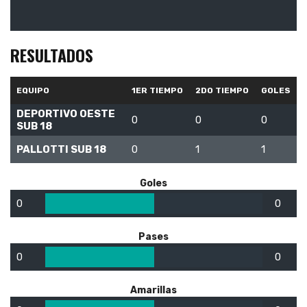
RESULTADOS
EQUIPO
1ER TIEMPO
2DO TIEMPO
GOLES
DEPORTIVO OESTE
0
0
0
SUB 18
PALLOTTI SUB 18
0
1
1
Goles
0
0
Pases
0
0
Amarillas