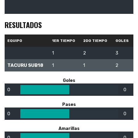
RESULTADOS
EQUIPO
1ER TIEMPO
2DO TIEMPO
GOLES
1
2
3
TACURU SUB18
1
1
2
Goles
0
0
Pases
0
0
Amarillas
0
0