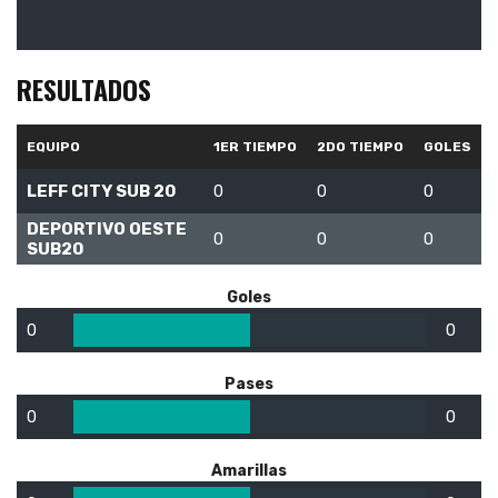
RESULTADOS
EQUIPO
1ER TIEMPO
2DO TIEMPO
GOLES
LEFF CITY SUB 20
0
0
0
DEPORTIVO OESTE
0
0
0
SUB20
Goles
0
0
Pases
0
0
Amarillas