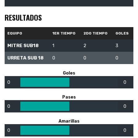
RESULTADOS
EQUIPO
1ER TIEMPO
2DO TIEMPO
GOLES
MITRE SUB18
1
2
3
URRETA SUB 18
0
0
0
Goles
0
0
Pases
0
0
Amarillas
0
0