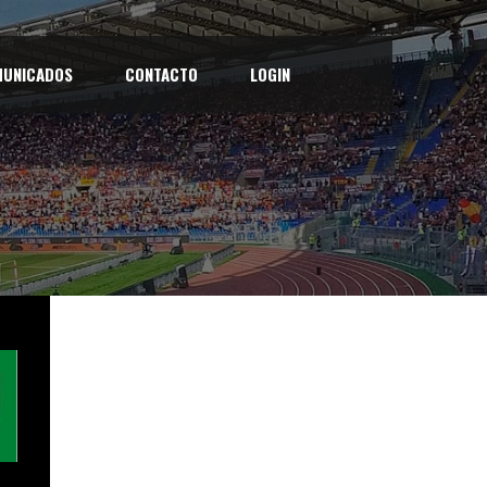
UNICADOS
CONTACTO
LOGIN