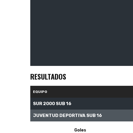
RESULTADOS
EQUIPO
SUR 2000 SUB 16
JUVENTUD DEPORTIVA SUB 16
Goles