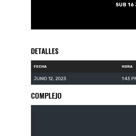
SUB 16 
DETALLES
FECHA
HORA
JUNIO 12, 2023
1:43 P
COMPLEJO