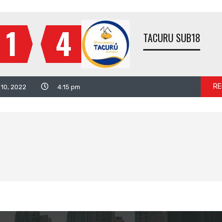
1
4
TACURU SUB18
RE
l 10, 2022
4:15 pm