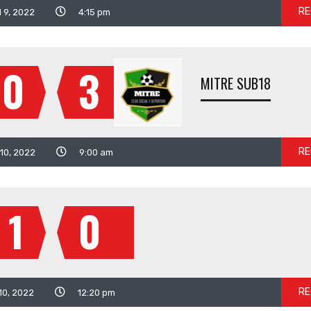
RE
l 9, 2022
4:15 pm
0
3
MITRE SUB18
RE
 10, 2022
9:00 am
1
0
RE
 10, 2022
12:20 pm