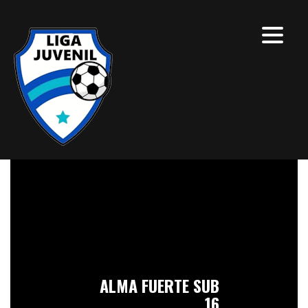
ALMA FUERTE SUB
16