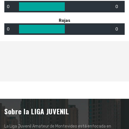
0
0
Rojas
0
0
Sobre la LIGA JUVENIL
La Liga Juvenil Amateur de Montevideo está enfocada en