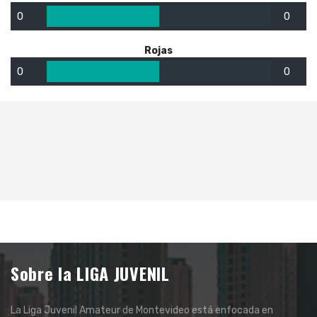
0
0
Rojas
0
0
Sobre la LIGA JUVENIL
La Liga Juvenil Amateur de Montevideo está enfocada en