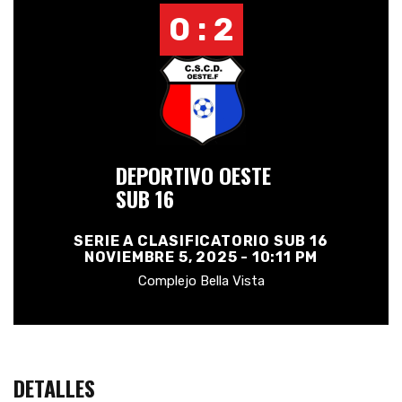
0 : 2
DEPORTIVO OESTE
SUB 16
SERIE A CLASIFICATORIO SUB 16
NOVIEMBRE 5, 2025 - 10:11 PM
Complejo Bella Vista
DETALLES