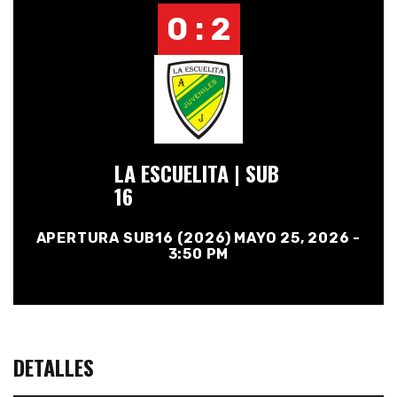
0 : 2
LA ESCUELITA | SUB
16
APERTURA SUB16 (2026) MAYO 25, 2026 -
3:50 PM
DETALLES