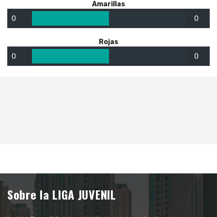
Amarillas
0
0
Rojas
0
0
Sobre la LIGA JUVENIL