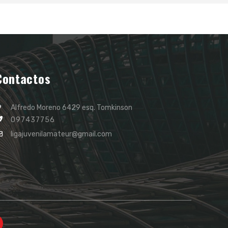
Contactos
Alfredo Moreno 6429 esq. Tomkinson
097437756
ligajuvenilamateur@gmail.com