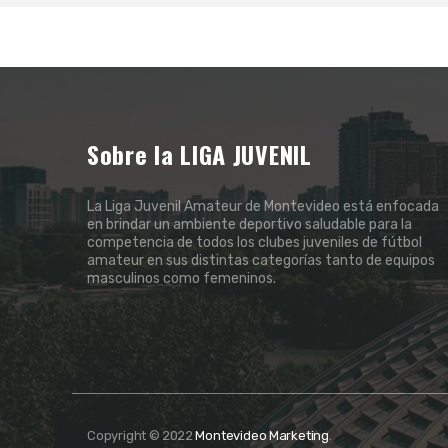
Sobre la LIGA JUVENIL
La Liga Juvenil Amateur de Montevideo está enfocada
en brindar un ambiente deportivo saludable para la
competencia de todos los clubes juveniles de fútbol
amateur en sus distintas categorías tanto de equipos
masculinos como femeninos.
Copyright © 2022
Montevideo Marketing
.