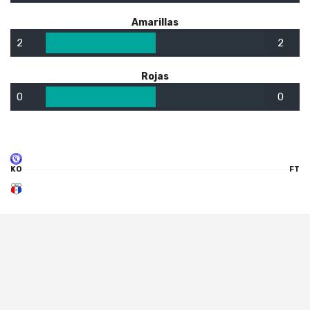
Amarillas
2
2
Rojas
0
0
KO
FT