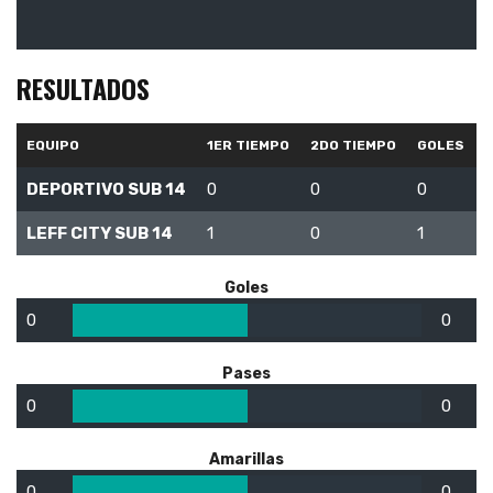
RESULTADOS
EQUIPO
1ER TIEMPO
2DO TIEMPO
GOLES
DEPORTIVO SUB 14
0
0
0
LEFF CITY SUB 14
1
0
1
Goles
0
0
Pases
0
0
Amarillas
0
0