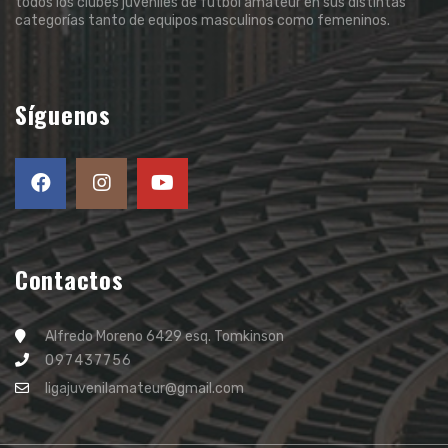
todos los clubes juveniles de fútbol amateur en sus distintas
categorías tanto de equipos masculinos como femeninos.
Síguenos
Contactos
Alfredo Moreno 6429 esq. Tomkinson
097437756
ligajuvenilamateur@gmail.com