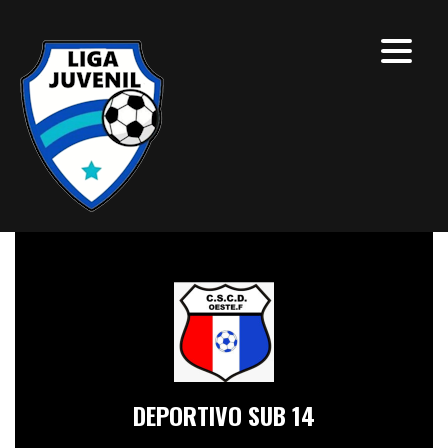
DEPORTIVO SUB 14