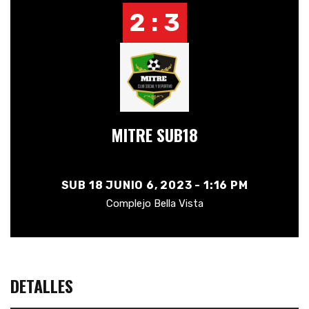
2 : 3
MITRE SUB18
SUB 18 JUNIO 6, 2023 - 1:16 PM
Complejo Bella Vista
DETALLES