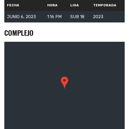
FECHA
HORA
LIGA
TEMPORADA
JUNIO 6, 2023
1:16 PM
SUB 18
2023
COMPLEJO