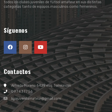
todos los clubes juveniles de fútbol amateur en sus distintas
categorías tanto de equipos masculinos como femeninos.
Síguenos
Contactos
Alfredo Moreno 6429 esq. Tomkinson
097437756
ligajuvenilamateur@gmail.com