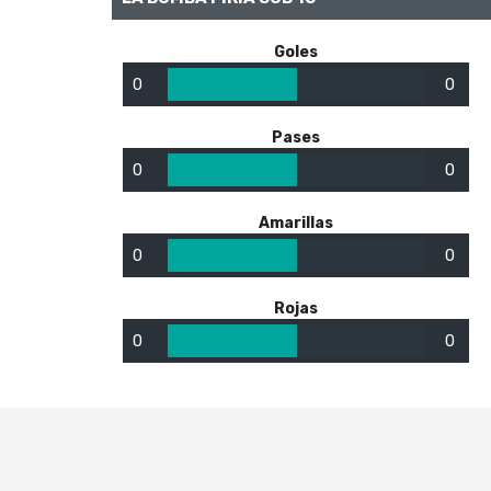
Goles
0
0
Pases
0
0
Amarillas
0
0
Rojas
0
0