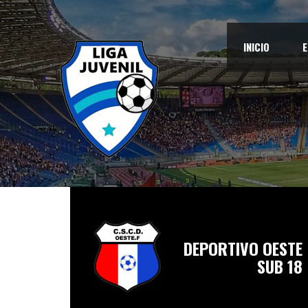
INICIO
E
DEPORTIVO OESTE
SUB 18