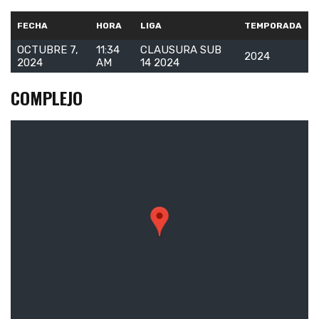
FECHA
HORA
LIGA
TEMPORADA
OCTUBRE 7,
11:34
CLAUSURA SUB
2024
2024
AM
14 2024
COMPLEJO