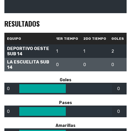
RESULTADOS
EQUIPO
1ER TIEMPO
2DO TIEMPO
GOLES
DEPORTIVO OESTE
1
1
2
SUB 14
LA ESCUELITA SUB
0
0
0
14
Goles
0
0
Pases
0
0
Amarillas