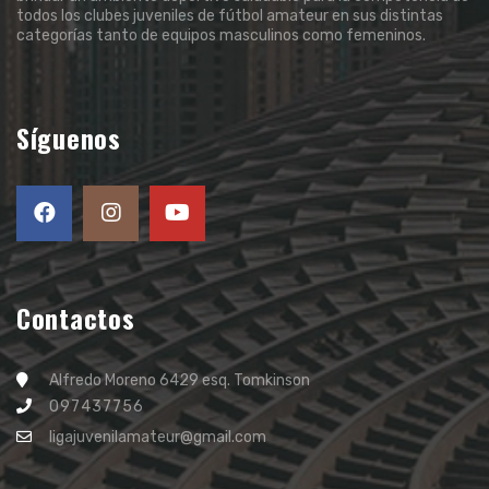
todos los clubes juveniles de fútbol amateur en sus distintas
categorías tanto de equipos masculinos como femeninos.
Síguenos
Contactos
Alfredo Moreno 6429 esq. Tomkinson
097437756
ligajuvenilamateur@gmail.com