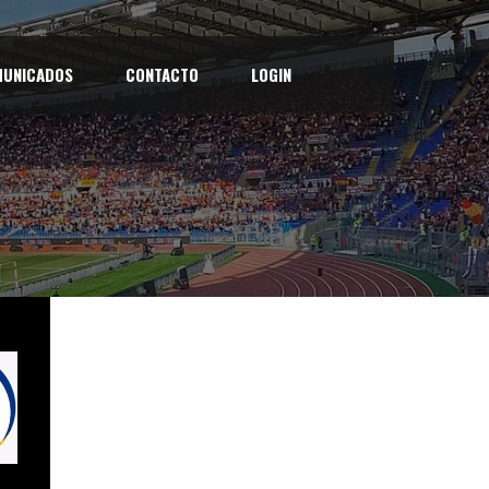
UNICADOS
CONTACTO
LOGIN