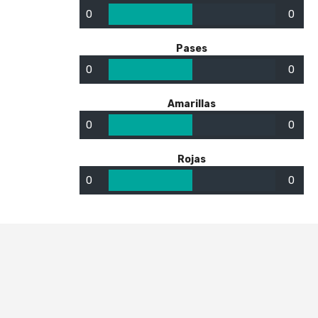
0
0
Pases
0
0
Amarillas
0
0
Rojas
0
0