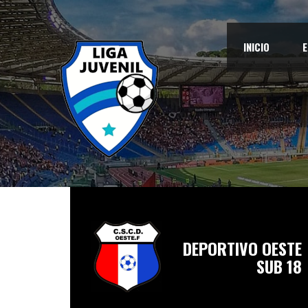
INICIO
E
DEPORTIVO OESTE
SUB 18