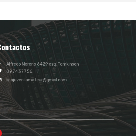
Contactos
Alfredo Moreno 6429 esq. Tomkinson
097437756
ligajuvenilamateur@gmail.com