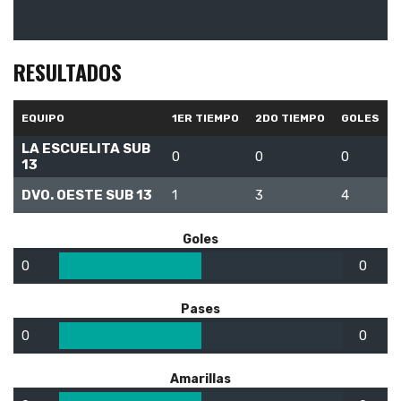
RESULTADOS
EQUIPO
1ER TIEMPO
2DO TIEMPO
GOLES
LA ESCUELITA SUB
0
0
0
13
DVO. OESTE SUB 13
1
3
4
Goles
0
0
Pases
0
0
Amarillas