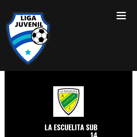
LA ESCUELITA SUB
14