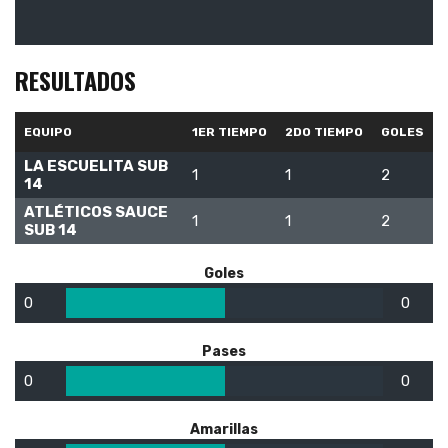
RESULTADOS
EQUIPO
1ER TIEMPO
2DO TIEMPO
GOLES
LA ESCUELITA SUB
1
1
2
14
ATLÉTICOS SAUCE
1
1
2
SUB 14
Goles
0
0
Pases
0
0
Amarillas