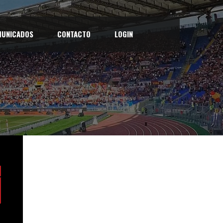
UNICADOS
CONTACTO
LOGIN