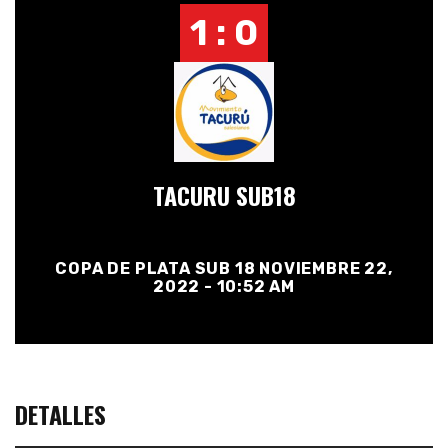
1 : 0
TACURU SUB18
COPA DE PLATA SUB 18 NOVIEMBRE 22,
2022 - 10:52 AM
DETALLES