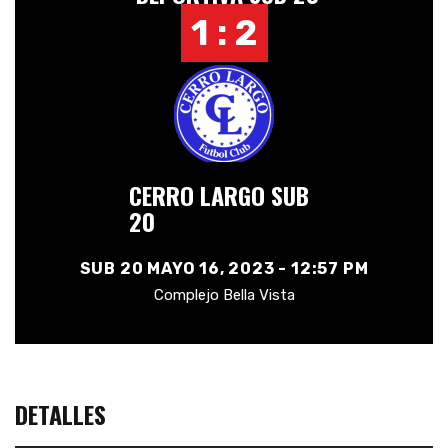
1 : 2
CERRO LARGO SUB
20
SUB 20 MAYO 16, 2023 - 12:57 PM
Complejo Bella Vista
DETALLES