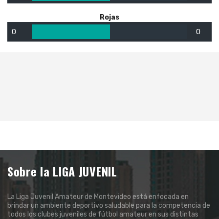
Rojas
0
0
Sobre la LIGA JUVENIL
La Liga Juvenil Amateur de Montevideo está enfocada en
brindar un ambiente deportivo saludable para la competencia de
todos los clubes juveniles de fútbol amateur en sus distintas