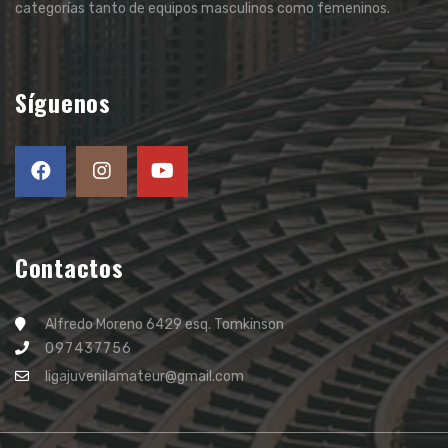
categorías tanto de equipos masculinos como femeninos.
Síguenos
Contactos
Alfredo Moreno 6429 esq. Tomkinson
097437756
ligajuvenilamateur@gmail.com