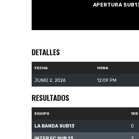
APERTURA SUB13 
DETALLES
FECHA
HORA
JUNIO 2, 2026
12:09 PM
RESULTADOS
EQUIPO
1ER
LA BANDA SUB13
0
INTER FC SUB 13
2