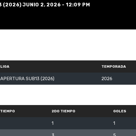
(2026) JUNIO 2, 2026 - 12:09 PM
LIGA
TEMPORADA
APERTURA SUB13 (2026)
2026
 TIEMPO
2DO TIEMPO
GOLES
1
1
3
5