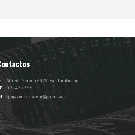
Contactos
Alfredo Moreno 6429 esq. Tomkinson
097437756
ligajuvenilamateur@gmail.com