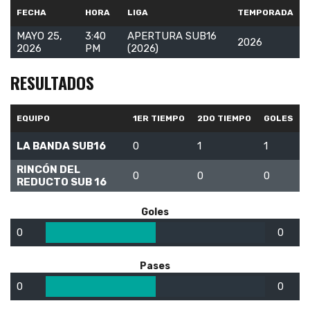
FECHA
HORA
LIGA
TEMPORADA
MAYO 25,
3:40
APERTURA SUB16
2026
2026
PM
(2026)
RESULTADOS
EQUIPO
1ER TIEMPO
2DO TIEMPO
GOLES
LA BANDA SUB16
0
1
1
RINCÓN DEL
0
0
0
REDUCTO SUB 16
Goles
0
0
Pases
0
0