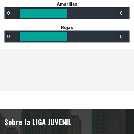
Amarillas
0
0
Rojas
0
0
Sobre la LIGA JUVENIL