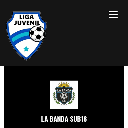
LA BANDA SUB16