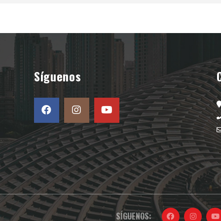
Síguenos
SÍGUENOS: