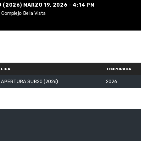
(2026) MARZO 19, 2026 - 4:14 PM
Complejo Bella Vista
LIGA
TEMPORADA
APERTURA SUB20 (2026)
2026