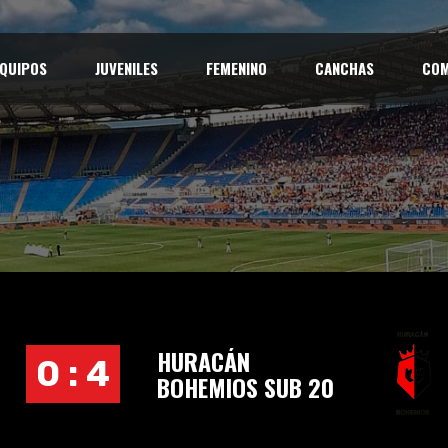
QUIPOS
JUVENILES
FEMENINO
CANCHAS
COM
HURACÁN
0 : 4
BOHEMIOS SUB 20