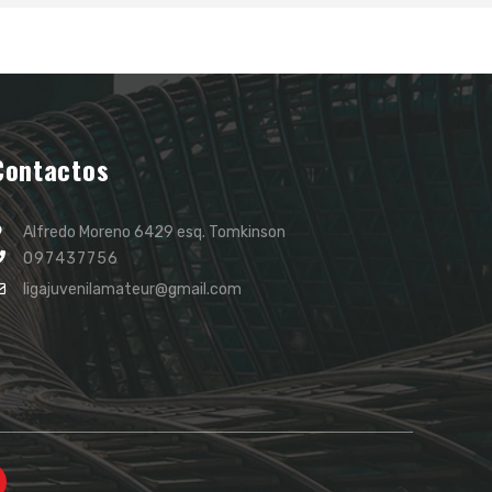
Contactos
Alfredo Moreno 6429 esq. Tomkinson
097437756
ligajuvenilamateur@gmail.com