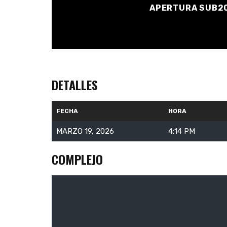
APERTURA SUB20 
DETALLES
FECHA
HORA
MARZO 19, 2026
4:14 PM
COMPLEJO