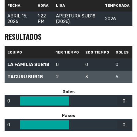
FECHA
HORA
LIGA
TEMPORADA
ABRIL 15,
1:22
APERTURA SUB18
2026
2026
PM
(2026)
RESULTADOS
EQUIPO
1ER TIEMPO
2DO TIEMPO
GOLES
LA FAMILIA SUB18
0
0
0
TACURU SUB18
2
3
5
Goles
0
0
Pases
0
0