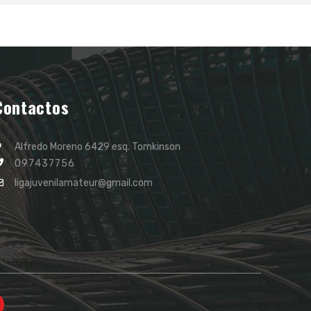
Contactos
Alfredo Moreno 6429 esq. Tomkinson
097437756
ligajuvenilamateur@gmail.com