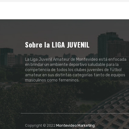
Sobre la LIGA JUVENIL
La Liga Juvenil Amateur de Montevideo está enfocada
en brindar un ambiente deportivo saludable para la
competencia de todos los clubes juveniles de fútbol
amateur en sus distintas categorías tanto de equipos
masculinos como femeninos.
Copyright © 2022
Montevideo Marketing
.