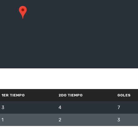
1ER TIEMPO
2DO TIEMPO
GOLES
3
4
7
1
2
3