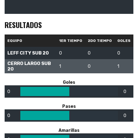
RESULTADOS
EQUIPO
1ER TIEMPO
2DO TIEMPO
GOLES
LEFF CITY SUB 20
0
0
0
CERRO LARGO SUB
1
0
1
20
Goles
0
0
Pases
0
0
Amarillas