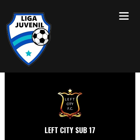
LEFT CITY SUB 17