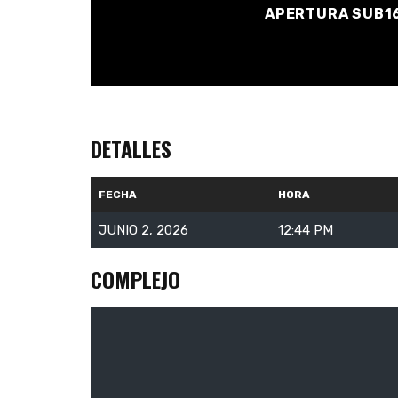
APERTURA SUB16 
DETALLES
FECHA
HORA
JUNIO 2, 2026
12:44 PM
COMPLEJO