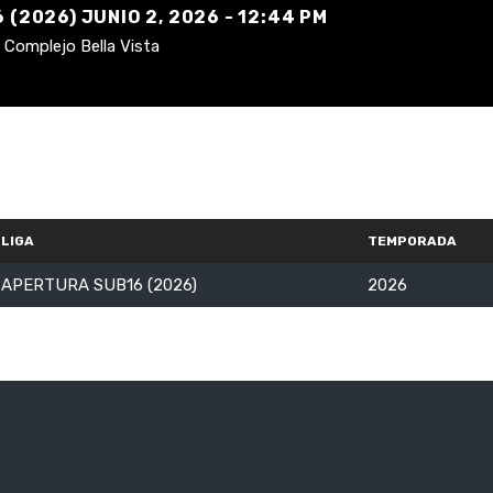
(2026) JUNIO 2, 2026 - 12:44 PM
Complejo Bella Vista
LIGA
TEMPORADA
APERTURA SUB16 (2026)
2026