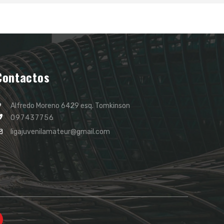
Contactos
Alfredo Moreno 6429 esq. Tomkinson
097437756
ligajuvenilamateur@gmail.com