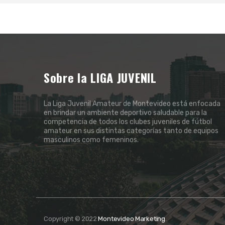
Sobre la LIGA JUVENIL
La Liga Juvenil Amateur de Montevideo está enfocada
en brindar un ambiente deportivo saludable para la
competencia de todos los clubes juveniles de fútbol
amateur en sus distintas categorías tanto de equipos
masculinos como femeninos.
Copyright © 2022
Montevideo Marketing
.