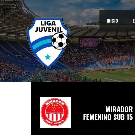
INICIO
E
MIRADOR
FEMENINO SUB 15