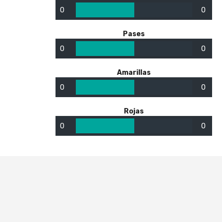
0
0
Pases
0
0
Amarillas
0
0
Rojas
0
0