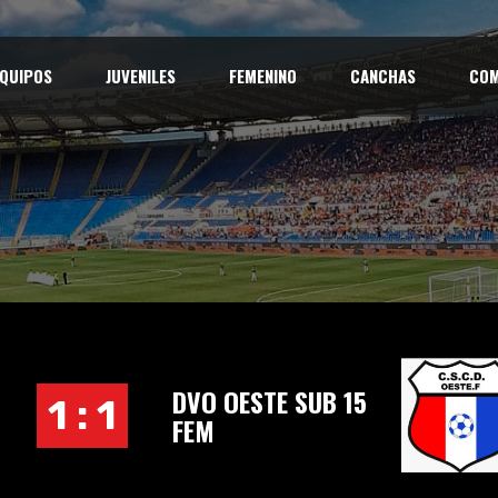
QUIPOS
JUVENILES
FEMENINO
CANCHAS
COM
DVO OESTE SUB 15
1 : 1
FEM