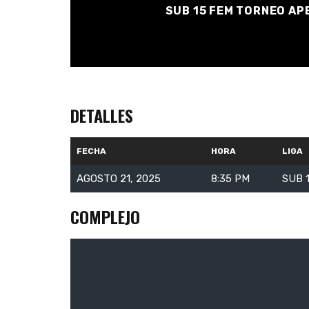
SUB 15 FEM TORNEO APE
DETALLES
FECHA
HORA
LIGA
AGOSTO 21, 2025
8:35 PM
SUB 
COMPLEJO