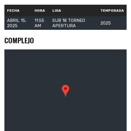
FECHA
HORA
LIGA
TEMPORADA
ABRIL 15,
11:55
SUB 18 TORNEO
2025
2025
AM
APERTURA
COMPLEJO