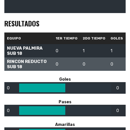
RESULTADOS
EQUIPO
1ER TIEMPO
2DO TIEMPO
GOLES
NUEVA PALMIRA
0
1
1
SUB 18
RINCON REDUCTO
0
0
0
SUB 18
Goles
0
0
Pases
0
0
Amarillas