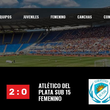
QUIPOS
JUVENILES
FEMENINO
CANCHAS
COM
ATLÉTICO DEL
2 : 0
PLATA SUB 15
FEMENINO