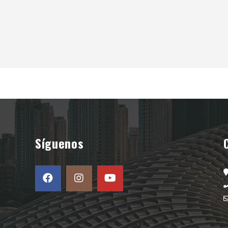
Síguenos