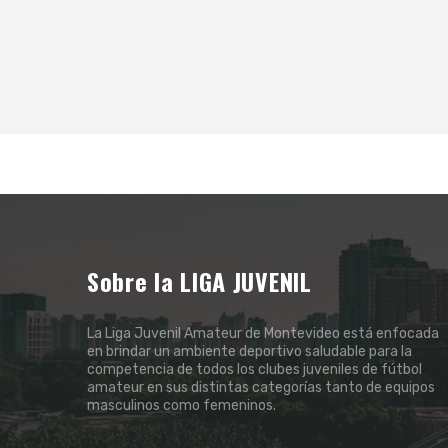
Sobre la LIGA JUVENIL
La Liga Juvenil Amateur de Montevideo está enfocada
en brindar un ambiente deportivo saludable para la
competencia de todos los clubes juveniles de fútbol
amateur en sus distintas categorías tanto de equipos
masculinos como femeninos.