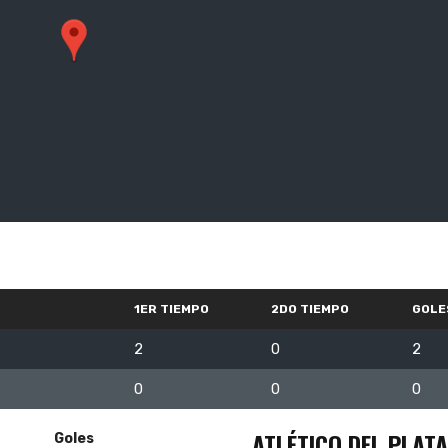
1ER TIEMPO
2DO TIEMPO
GOLE
2
0
2
0
0
0
ATLÉTICO DEL PLAT
Goles