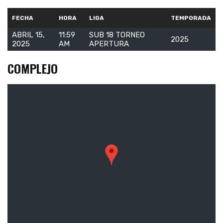
FECHA
HORA
LIGA
TEMPORADA
ABRIL 15,
11:59
SUB 18 TORNEO
2025
2025
AM
APERTURA
COMPLEJO