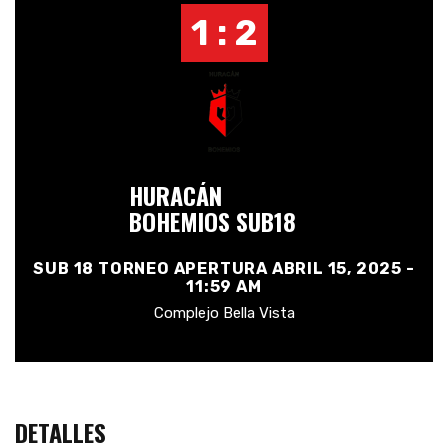
1 : 2
HURACÁN
BOHEMIOS SUB18
SUB 18 TORNEO APERTURA ABRIL 15, 2025 -
11:59 AM
Complejo Bella Vista
DETALLES