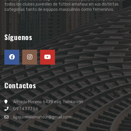
todos los clubes juveniles de fútbol amateur en sus distintas
categorías tanto de equipos masculinos como femeninos.
Síguenos
Contactos
Alfredo Moreno 6429 esq. Tomkinson
097437756
ligajuvenilamateur@gmail.com