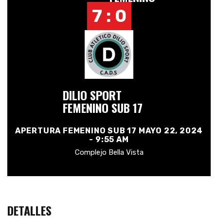
7 : 0
DILIO SPORT
FEMENINO SUB 17
APERTURA FEMENINO SUB 17 MAYO 22, 2024
- 9:55 AM
Complejo Bella Vista
DETALLES