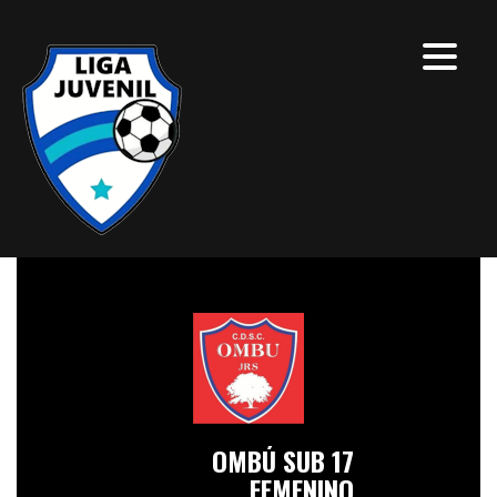
OMBÚ SUB 17
FEMENINO