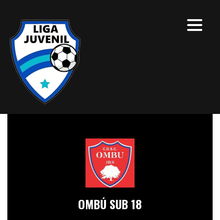
OMBÚ SUB 18