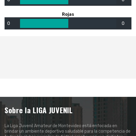
Rojas
0
0
Sobre la LIGA JUVENIL
La Liga Juvenil Amateur de Montevideo está enfocada en
brindar un ambiente deportivo saludable para la competencia de