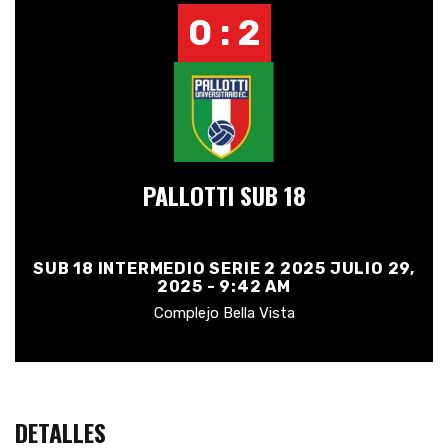
0 : 2
PALLOTTI SUB 18
SUB 18 INTERMEDIO SERIE 2 2025 JULIO 29,
2025 - 9:42 AM
Complejo Bella Vista
DETALLES