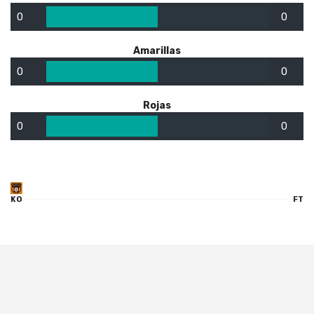
0
0
Amarillas
0
0
Rojas
0
0
KO
FT