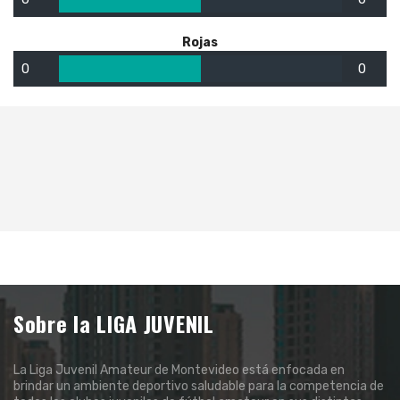
Rojas
0
0
Sobre la LIGA JUVENIL
La Liga Juvenil Amateur de Montevideo está enfocada en
brindar un ambiente deportivo saludable para la competencia de