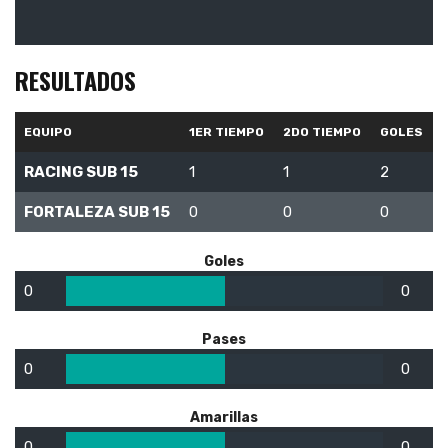
RESULTADOS
EQUIPO
1ER TIEMPO
2DO TIEMPO
GOLES
RACING SUB 15
1
1
2
FORTALEZA SUB 15
0
0
0
Goles
0
0
Pases
0
0
Amarillas
0
0