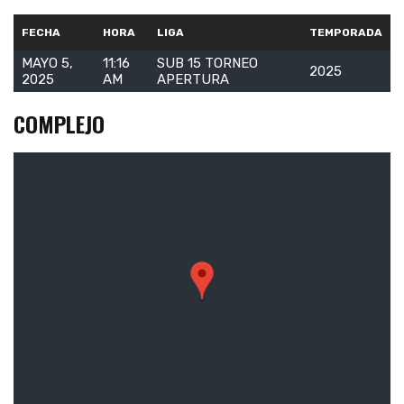
FECHA
HORA
LIGA
TEMPORADA
MAYO 5,
11:16
SUB 15 TORNEO
2025
2025
AM
APERTURA
COMPLEJO