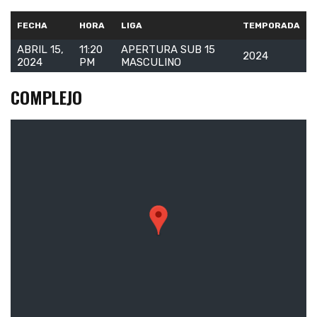
FECHA
HORA
LIGA
TEMPORADA
ABRIL 15,
11:20
APERTURA SUB 15
2024
2024
PM
MASCULINO
COMPLEJO