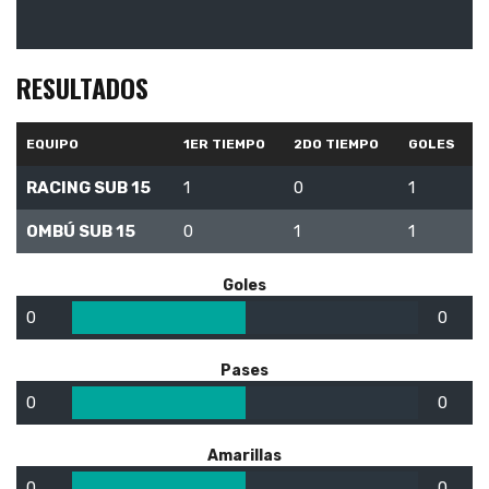
RESULTADOS
EQUIPO
1ER TIEMPO
2DO TIEMPO
GOLES
RACING SUB 15
1
0
1
OMBÚ SUB 15
0
1
1
Goles
0
0
Pases
0
0
Amarillas
0
0