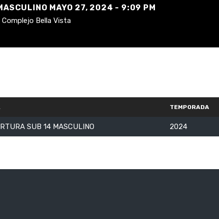
ASCULINO MAYO 27, 2024 - 9:09 PM
Complejo Bella Vista
A
TEMPORADA
RTURA SUB 14 MASCULINO
2024