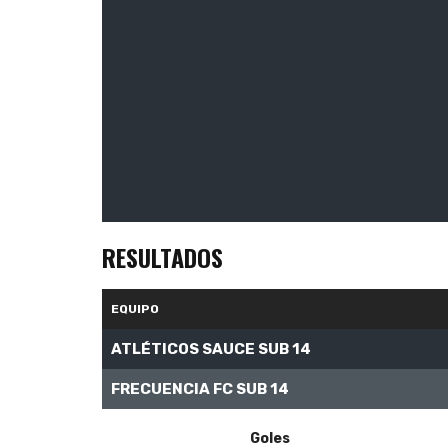
RESULTADOS
EQUIPO
ATLÉTICOS SAUCE SUB 14
FRECUENCIA FC SUB 14
Goles