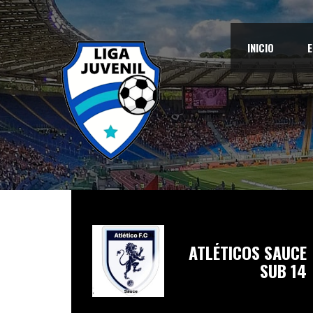
INICIO
E
ATLÉTICOS SAUCE
SUB 14