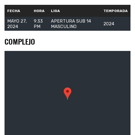
FECHA
HORA
LIGA
TEMPORADA
MAYO 27,
9:33
APERTURA SUB 14
2024
2024
PM
MASCULINO
COMPLEJO