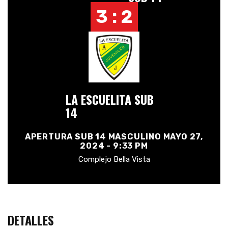
3 : 2
LA ESCUELITA SUB
14
APERTURA SUB 14 MASCULINO MAYO 27,
2024 - 9:33 PM
Complejo Bella Vista
DETALLES