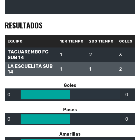
RESULTADOS
EQUIPO
1ER TIEMPO
2DO TIEMPO
GOLES
TACUAREMBO FC
1
2
3
SUB 14
LA ESCUELITA SUB
1
1
2
14
Goles
0
0
Pases
0
0
Amarillas