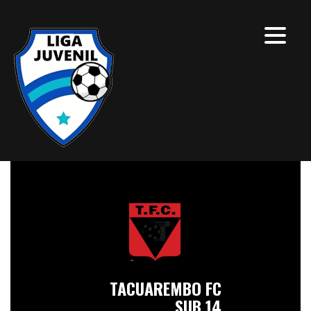
TACUAREMBO FC
SUB 14