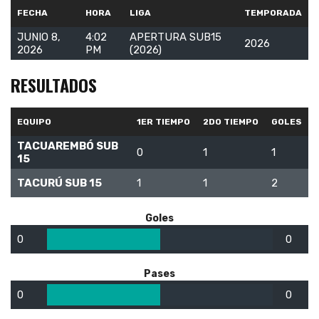
FECHA
HORA
LIGA
TEMPORADA
JUNIO 8,
4:02
APERTURA SUB15
2026
2026
PM
(2026)
RESULTADOS
EQUIPO
1ER TIEMPO
2DO TIEMPO
GOLES
TACUAREMBÓ SUB
0
1
1
15
TACURÚ SUB 15
1
1
2
Goles
0
0
Pases
0
0