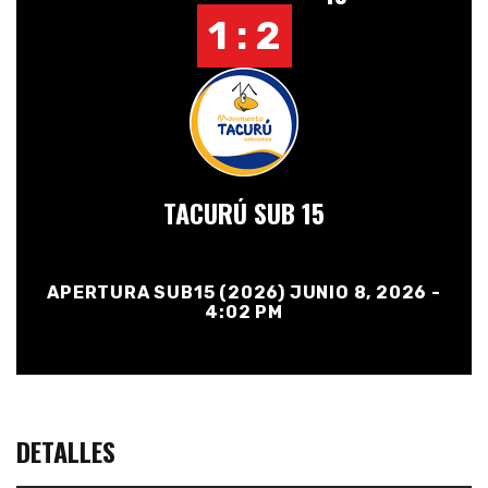
1 : 2
TACURÚ SUB 15
APERTURA SUB15 (2026) JUNIO 8, 2026 -
4:02 PM
DETALLES