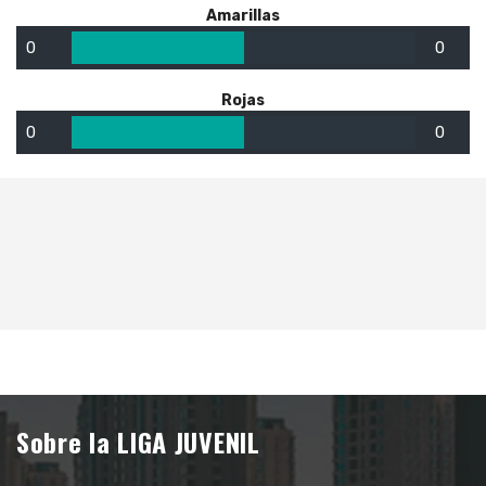
Amarillas
0
0
Rojas
0
0
Sobre la LIGA JUVENIL