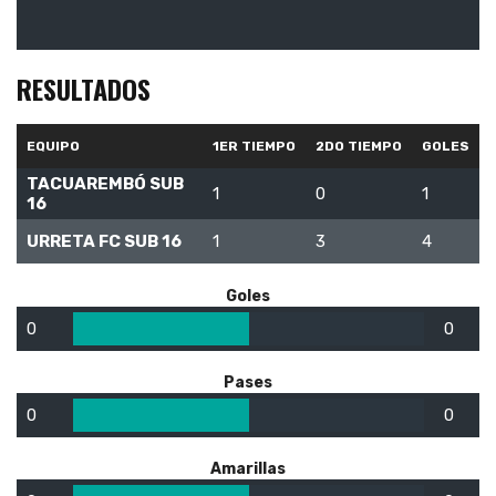
RESULTADOS
EQUIPO
1ER TIEMPO
2DO TIEMPO
GOLES
TACUAREMBÓ SUB
1
0
1
16
URRETA FC SUB 16
1
3
4
Goles
0
0
Pases
0
0
Amarillas