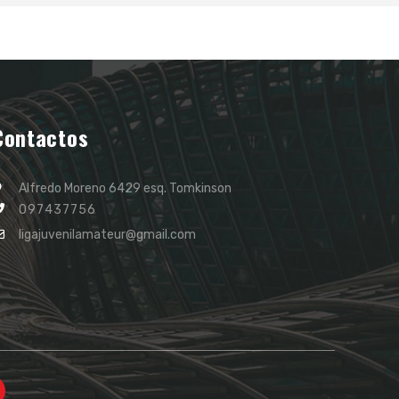
Contactos
Alfredo Moreno 6429 esq. Tomkinson
097437756
ligajuvenilamateur@gmail.com