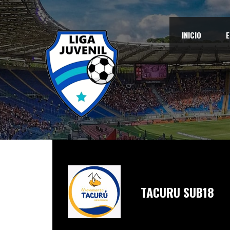
INICIO
E
TACURU SUB18