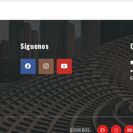
Síguenos
SÍGUENOS: